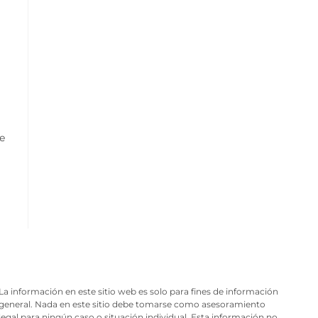
e
La información en este sitio web es solo para fines de información
general. Nada en este sitio debe tomarse como asesoramiento
legal para ningún caso o situación individual. Esta información no