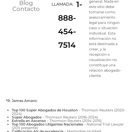
general. Nada en
Blog
1-
LLAMADA:
este sitio debe
Contacto
tomarse como
888-
asesoramiento
legal para ningún
caso o situación
454-
individual. Esta
información no
7514
está destinada a
crear, y la
recepción o
visualización no
constituye una
relación abogado-
cliente.
*R. James Amaro:
Top 100 Súper Abogados de Houston
– Thomson Reuters (2020-
2024)
Súper Abogados
– Thomson Reuters (2016-2024)
Estrella en Ascenso
– Thomson Reuters (2014-2015)
Top 100 Abogados Litigantes Nacionales
– National Trial Lawyer
(2011-presente)
Calificación AV de excelencia
– Martindale-Hubbell