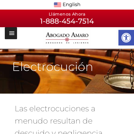
Llámenos Ahora
1-888-454-7514
Op
Electrocución
Las electrocuciones a
menudo resultan de
descuido y negligencia.