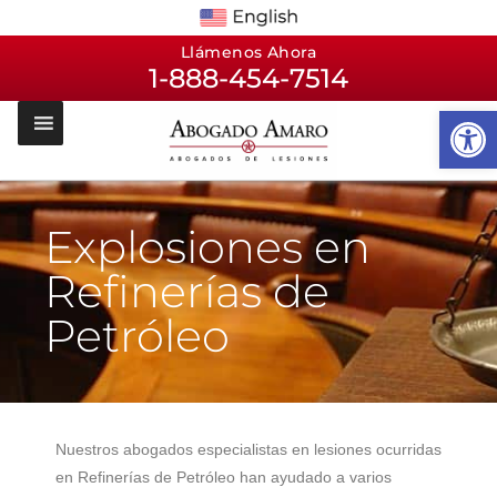
Llámenos Ahora
1-888-454-7514
Op
Explosiones en
Refinerías de
Petróleo
Nuestros abogados especialistas en lesiones ocurridas
en Refinerías de Petróleo han ayudado a varios