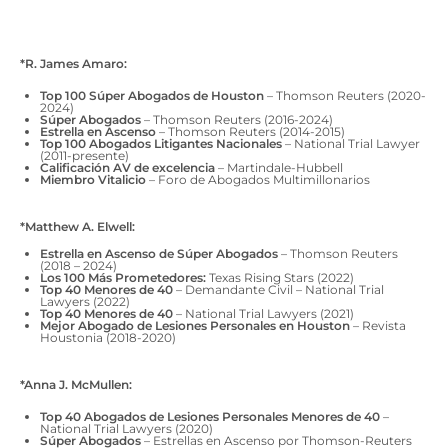
*R. James Amaro:
Top 100 Súper Abogados de Houston
– Thomson Reuters (2020-
2024)
Súper Abogados
– Thomson Reuters (2016-2024)
Estrella en Ascenso
– Thomson Reuters (2014-2015)
Top 100 Abogados Litigantes Nacionales
– National Trial Lawyer
(2011-presente)
Calificación AV de excelencia
– Martindale-Hubbell
Miembro Vitalicio
– Foro de Abogados Multimillonarios
*Matthew A. Elwell:
Estrella en Ascenso de Súper Abogados
– Thomson Reuters
(2018 – 2024)
Los 100 Más Prometedores:
Texas Rising Stars (2022)
Top 40 Menores de 40
– Demandante Civil – National Trial
Lawyers (2022)
Top 40 Menores de 40
– National Trial Lawyers (2021)
Mejor Abogado de Lesiones Personales en Houston
– Revista
Houstonia (2018-2020)
*Anna J. McMullen:
Top 40 Abogados de Lesiones Personales Menores de 40
–
National Trial Lawyers (2020)
Súper Abogados
– Estrellas en Ascenso por Thomson-Reuters