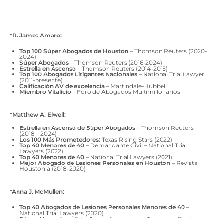
*R. James Amaro:
Top 100 Súper Abogados de Houston
– Thomson Reuters (2020-
2024)
Súper Abogados
– Thomson Reuters (2016-2024)
Estrella en Ascenso
– Thomson Reuters (2014-2015)
Top 100 Abogados Litigantes Nacionales
– National Trial Lawyer
(2011-presente)
Calificación AV de excelencia
– Martindale-Hubbell
Miembro Vitalicio
– Foro de Abogados Multimillonarios
*Matthew A. Elwell:
Estrella en Ascenso de Súper Abogados
– Thomson Reuters
(2018 – 2024)
Los 100 Más Prometedores:
Texas Rising Stars (2022)
Top 40 Menores de 40
– Demandante Civil – National Trial
Lawyers (2022)
Top 40 Menores de 40
– National Trial Lawyers (2021)
Mejor Abogado de Lesiones Personales en Houston
– Revista
Houstonia (2018-2020)
*Anna J. McMullen:
Top 40 Abogados de Lesiones Personales Menores de 40
–
National Trial Lawyers (2020)