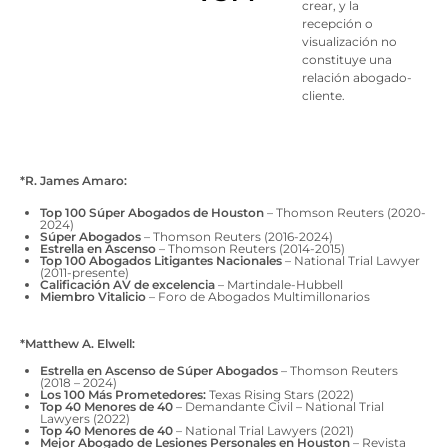
crear, y la
recepción o
visualización no
constituye una
relación abogado-
cliente.
*R. James Amaro:
Top 100 Súper Abogados de Houston
– Thomson Reuters (2020-
2024)
Súper Abogados
– Thomson Reuters (2016-2024)
Estrella en Ascenso
– Thomson Reuters (2014-2015)
Top 100 Abogados Litigantes Nacionales
– National Trial Lawyer
(2011-presente)
Calificación AV de excelencia
– Martindale-Hubbell
Miembro Vitalicio
– Foro de Abogados Multimillonarios
*Matthew A. Elwell:
Estrella en Ascenso de Súper Abogados
– Thomson Reuters
(2018 – 2024)
Los 100 Más Prometedores:
Texas Rising Stars (2022)
Top 40 Menores de 40
– Demandante Civil – National Trial
Lawyers (2022)
Top 40 Menores de 40
– National Trial Lawyers (2021)
Mejor Abogado de Lesiones Personales en Houston
– Revista