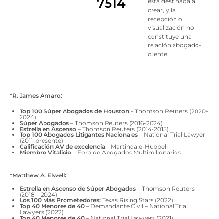
7514
está destinada a
crear, y la
recepción o
visualización no
constituye una
relación abogado-
cliente.
*R. James Amaro:
Top 100 Súper Abogados de Houston
– Thomson Reuters (2020-
2024)
Súper Abogados
– Thomson Reuters (2016-2024)
Estrella en Ascenso
– Thomson Reuters (2014-2015)
Top 100 Abogados Litigantes Nacionales
– National Trial Lawyer
(2011-presente)
Calificación AV de excelencia
– Martindale-Hubbell
Miembro Vitalicio
– Foro de Abogados Multimillonarios
*Matthew A. Elwell:
Estrella en Ascenso de Súper Abogados
– Thomson Reuters
(2018 – 2024)
Los 100 Más Prometedores:
Texas Rising Stars (2022)
Top 40 Menores de 40
– Demandante Civil – National Trial
Lawyers (2022)
Top 40 Menores de 40
– National Trial Lawyers (2021)