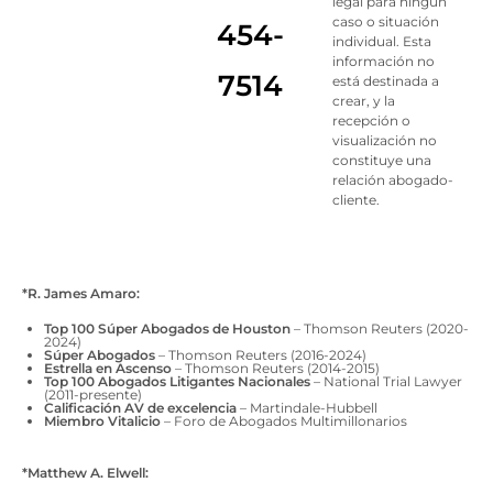
legal para ningún
caso o situación
454-
individual. Esta
información no
7514
está destinada a
crear, y la
recepción o
visualización no
constituye una
relación abogado-
cliente.
*R. James Amaro:
Top 100 Súper Abogados de Houston
– Thomson Reuters (2020-
2024)
Súper Abogados
– Thomson Reuters (2016-2024)
Estrella en Ascenso
– Thomson Reuters (2014-2015)
Top 100 Abogados Litigantes Nacionales
– National Trial Lawyer
(2011-presente)
Calificación AV de excelencia
– Martindale-Hubbell
Miembro Vitalicio
– Foro de Abogados Multimillonarios
*Matthew A. Elwell: