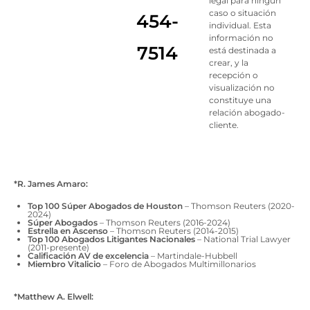
legal para ningún
caso o situación
454-
individual. Esta
información no
7514
está destinada a
crear, y la
recepción o
visualización no
constituye una
relación abogado-
cliente.
*R. James Amaro:
Top 100 Súper Abogados de Houston
– Thomson Reuters (2020-
2024)
Súper Abogados
– Thomson Reuters (2016-2024)
Estrella en Ascenso
– Thomson Reuters (2014-2015)
Top 100 Abogados Litigantes Nacionales
– National Trial Lawyer
(2011-presente)
Calificación AV de excelencia
– Martindale-Hubbell
Miembro Vitalicio
– Foro de Abogados Multimillonarios
*Matthew A. Elwell: