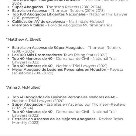
2024)
Súper Abogados
– Thomson Reuters (2016-2024)
Estrella en Ascenso
– Thomson Reuters (2014-2015)
Top 100 Abogados Litigantes Nacionales
– National Trial Lawyer
(2011-presente)
Calificación AV de excelencia
– Martindale-Hubbell
Miembro Vitalicio
– Foro de Abogados Multimillonarios
*Matthew A. Elwell:
Estrella en Ascenso de Súper Abogados
– Thomson Reuters
(2018 – 2024)
Los 100 Más Prometedores:
Texas Rising Stars (2022)
Top 40 Menores de 40
– Demandante Civil – National Trial
Lawyers (2022)
Top 40 Menores de 40
– National Trial Lawyers (2021)
Mejor Abogado de Lesiones Personales en Houston
– Revista
Houstonia (2018-2020)
*Anna J. McMullen:
Top 40 Abogados de Lesiones Personales Menores de 40
–
National Trial Lawyers (2020)
Súper Abogados
– Estrellas en Ascenso por Thomson-Reuters
(2021-2024)
Top 40 Menores de 40
– Demandante Civil – National Trial
Lawyers (2022)
Estrellas en Ascenso de las Mejores Abogadas
– Revista Texas
Monthly (2022)