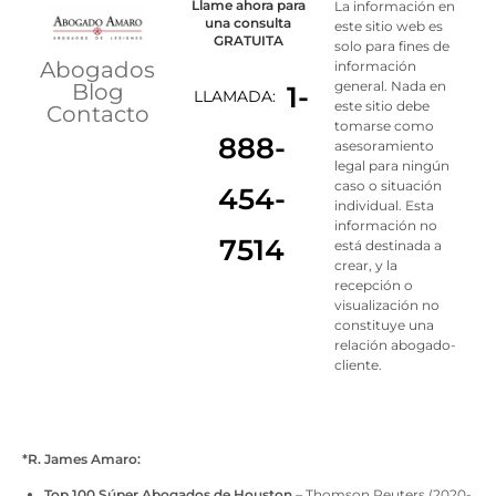
Llame ahora para
La información en
una consulta
este sitio web es
GRATUITA
solo para fines de
Abogados
información
general. Nada en
Blog
1-
LLAMADA:
este sitio debe
Contacto
tomarse como
888-
asesoramiento
legal para ningún
caso o situación
454-
individual. Esta
información no
7514
está destinada a
crear, y la
recepción o
visualización no
constituye una
relación abogado-
cliente.
*R. James Amaro:
Top 100 Súper Abogados de Houston
– Thomson Reuters (2020-