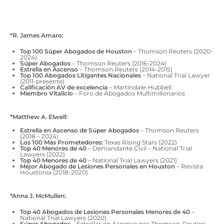
*R. James Amaro:
Top 100 Súper Abogados de Houston
– Thomson Reuters (2020-
2024)
Súper Abogados
– Thomson Reuters (2016-2024)
Estrella en Ascenso
– Thomson Reuters (2014-2015)
Top 100 Abogados Litigantes Nacionales
– National Trial Lawyer
(2011-presente)
Calificación AV de excelencia
– Martindale-Hubbell
Miembro Vitalicio
– Foro de Abogados Multimillonarios
*Matthew A. Elwell:
Estrella en Ascenso de Súper Abogados
– Thomson Reuters
(2018 – 2024)
Los 100 Más Prometedores:
Texas Rising Stars (2022)
Top 40 Menores de 40
– Demandante Civil – National Trial
Lawyers (2022)
Top 40 Menores de 40
– National Trial Lawyers (2021)
Mejor Abogado de Lesiones Personales en Houston
– Revista
Houstonia (2018-2020)
*Anna J. McMullen:
Top 40 Abogados de Lesiones Personales Menores de 40
–
National Trial Lawyers (2020)
Súper Abogados
– Estrellas en Ascenso por Thomson-Reuters