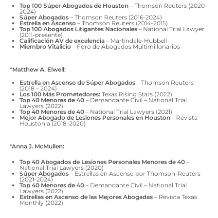
Top 100 Súper Abogados de Houston
– Thomson Reuters (2020-
2024)
Súper Abogados
– Thomson Reuters (2016-2024)
Estrella en Ascenso
– Thomson Reuters (2014-2015)
Top 100 Abogados Litigantes Nacionales
– National Trial Lawyer
(2011-presente)
Calificación AV de excelencia
– Martindale-Hubbell
Miembro Vitalicio
– Foro de Abogados Multimillonarios
*Matthew A. Elwell:
Estrella en Ascenso de Súper Abogados
– Thomson Reuters
(2018 – 2024)
Los 100 Más Prometedores:
Texas Rising Stars (2022)
Top 40 Menores de 40
– Demandante Civil – National Trial
Lawyers (2022)
Top 40 Menores de 40
– National Trial Lawyers (2021)
Mejor Abogado de Lesiones Personales en Houston
– Revista
Houstonia (2018-2020)
*Anna J. McMullen:
Top 40 Abogados de Lesiones Personales Menores de 40
–
National Trial Lawyers (2020)
Súper Abogados
– Estrellas en Ascenso por Thomson-Reuters
(2021-2024)
Top 40 Menores de 40
– Demandante Civil – National Trial
Lawyers (2022)
Estrellas en Ascenso de las Mejores Abogadas
– Revista Texas
Monthly (2022)