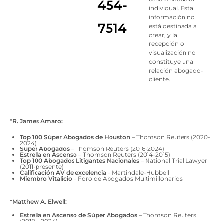
454-
individual. Esta
información no
7514
está destinada a
crear, y la
recepción o
visualización no
constituye una
relación abogado-
cliente.
*R. James Amaro:
Top 100 Súper Abogados de Houston
– Thomson Reuters (2020-
2024)
Súper Abogados
– Thomson Reuters (2016-2024)
Estrella en Ascenso
– Thomson Reuters (2014-2015)
Top 100 Abogados Litigantes Nacionales
– National Trial Lawyer
(2011-presente)
Calificación AV de excelencia
– Martindale-Hubbell
Miembro Vitalicio
– Foro de Abogados Multimillonarios
*Matthew A. Elwell:
Estrella en Ascenso de Súper Abogados
– Thomson Reuters
(2018 – 2024)