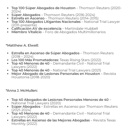
Top 100 Súper Abogados de Houston
– Thomson Reuters (2020-
2024)
Súper Abogados
– Thomson Reuters (2016-2024)
Estrella en Ascenso
– Thomson Reuters (2014-2015)
Top 100 Abogados Litigantes Nacionales
– National Trial Lawyer
(2011-presente)
Calificación AV de excelencia
– Martindale-Hubbell
Miembro Vitalicio
– Foro de Abogados Multimillonarios
*Matthew A. Elwell:
Estrella en Ascenso de Súper Abogados
– Thomson Reuters
(2018 – 2024)
Los 100 Más Prometedores:
Texas Rising Stars (2022)
Top 40 Menores de 40
– Demandante Civil – National Trial
Lawyers (2022)
Top 40 Menores de 40
– National Trial Lawyers (2021)
Mejor Abogado de Lesiones Personales en Houston
– Revista
Houstonia (2018-2020)
*Anna J. McMullen:
Top 40 Abogados de Lesiones Personales Menores de 40
–
National Trial Lawyers (2020)
Súper Abogados
– Estrellas en Ascenso por Thomson-Reuters
(2021-2024)
Top 40 Menores de 40
– Demandante Civil – National Trial
Lawyers (2022)
Estrellas en Ascenso de las Mejores Abogadas
– Revista Texas
Monthly (2022)