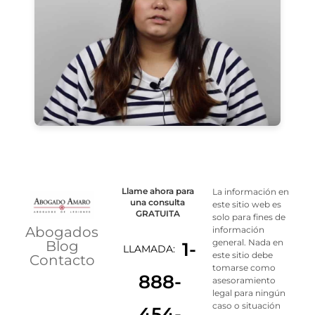
Llame ahora para
La información en
una consulta
este sitio web es
GRATUITA
solo para fines de
Abogados
información
general. Nada en
Blog
1-
LLAMADA:
este sitio debe
Contacto
tomarse como
888-
asesoramiento
legal para ningún
caso o situación
454-