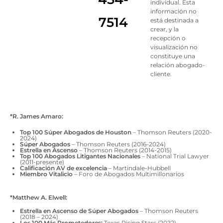
individual. Esta
información no
7514
está destinada a
crear, y la
recepción o
visualización no
constituye una
relación abogado-
cliente.
*R. James Amaro:
Top 100 Súper Abogados de Houston
– Thomson Reuters (2020-
2024)
Súper Abogados
– Thomson Reuters (2016-2024)
Estrella en Ascenso
– Thomson Reuters (2014-2015)
Top 100 Abogados Litigantes Nacionales
– National Trial Lawyer
(2011-presente)
Calificación AV de excelencia
– Martindale-Hubbell
Miembro Vitalicio
– Foro de Abogados Multimillonarios
*Matthew A. Elwell:
Estrella en Ascenso de Súper Abogados
– Thomson Reuters
(2018 – 2024)
Los 100 Más Prometedores:
Texas Rising Stars (2022)