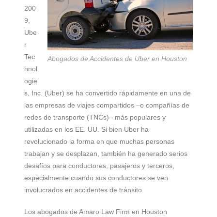
200
9,
Ube
r
Tec
Abogados de Accidentes de Uber en Houston
hnol
ogie
s, Inc. (Uber) se ha convertido rápidamente en una de
las empresas de viajes compartidos –o compañías de
redes de transporte (TNCs)– más populares y
utilizadas en los EE. UU. Si bien Uber ha
revolucionado la forma en que muchas personas
trabajan y se desplazan, también ha generado serios
desafíos para conductores, pasajeros y terceros,
especialmente cuando sus conductores se ven
involucrados en accidentes de tránsito.
Los abogados de Amaro Law Firm en Houston