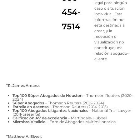
legal para ningún
caso o situación
454-
individual. Esta
información no
7514
está destinada a
crear, y la
recepción o
visualización no
constituye una
relación abogado-
cliente.
*R. James Amaro:
Top 100 Súper Abogados de Houston
– Thomson Reuters (2020-
2024)
Súper Abogados
– Thomson Reuters (2016-2024)
Estrella en Ascenso
– Thomson Reuters (2014-2015)
Top 100 Abogados Litigantes Nacionales
– National Trial Lawyer
(2011-presente)
Calificación AV de excelencia
– Martindale-Hubbell
Miembro Vitalicio
– Foro de Abogados Multimillonarios
*Matthew A. Elwell: