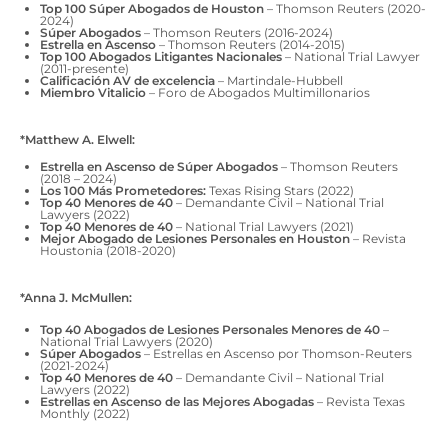
Top 100 Súper Abogados de Houston
– Thomson Reuters (2020-
2024)
Súper Abogados
– Thomson Reuters (2016-2024)
Estrella en Ascenso
– Thomson Reuters (2014-2015)
Top 100 Abogados Litigantes Nacionales
– National Trial Lawyer
(2011-presente)
Calificación AV de excelencia
– Martindale-Hubbell
Miembro Vitalicio
– Foro de Abogados Multimillonarios
*Matthew A. Elwell:
Estrella en Ascenso de Súper Abogados
– Thomson Reuters
(2018 – 2024)
Los 100 Más Prometedores:
Texas Rising Stars (2022)
Top 40 Menores de 40
– Demandante Civil – National Trial
Lawyers (2022)
Top 40 Menores de 40
– National Trial Lawyers (2021)
Mejor Abogado de Lesiones Personales en Houston
– Revista
Houstonia (2018-2020)
*Anna J. McMullen:
Top 40 Abogados de Lesiones Personales Menores de 40
–
National Trial Lawyers (2020)
Súper Abogados
– Estrellas en Ascenso por Thomson-Reuters
(2021-2024)
Top 40 Menores de 40
– Demandante Civil – National Trial
Lawyers (2022)
Estrellas en Ascenso de las Mejores Abogadas
– Revista Texas
Monthly (2022)