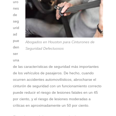
uro
nes
de
seg
urid
ad
pue
Abogados en Houston para Cinturones de
den
Seguridad Defectuosos
ser
una
de las características de seguridad más importantes
de los vehículos de pasajeros. De hecho, cuando
ocurren accidentes automovilísticos, abrocharse el
cinturón de seguridad con un funcionamiento correcto
puede reducir el riesgo de lesiones fatales en un 45
por ciento, y el riesgo de lesiones moderadas a
críticas en aproximadamente un 50 por ciento.