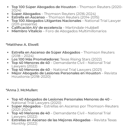
Top 100 Súper Abogados de Houston
– Thomson Reuters (2020-
2024)
Súper Abogados
– Thomson Reuters (2016-2024)
Estrella en Ascenso
– Thomson Reuters (2014-2015)
Top 100 Abogados Litigantes Nacionales
– National Trial Lawyer
(2011-presente)
Calificación AV de excelencia
– Martindale-Hubbell
Miembro Vitalicio
– Foro de Abogados Multimillonarios
*Matthew A. Elwell:
Estrella en Ascenso de Súper Abogados
– Thomson Reuters
(2018 – 2024)
Los 100 Más Prometedores:
Texas Rising Stars (2022)
Top 40 Menores de 40
– Demandante Civil – National Trial
Lawyers (2022)
Top 40 Menores de 40
– National Trial Lawyers (2021)
Mejor Abogado de Lesiones Personales en Houston
– Revista
Houstonia (2018-2020)
*Anna J. McMullen:
Top 40 Abogados de Lesiones Personales Menores de 40
–
National Trial Lawyers (2020)
Súper Abogados
– Estrellas en Ascenso por Thomson-Reuters
(2021-2024)
Top 40 Menores de 40
– Demandante Civil – National Trial
Lawyers (2022)
Estrellas en Ascenso de las Mejores Abogadas
– Revista Texas
Monthly (2022)